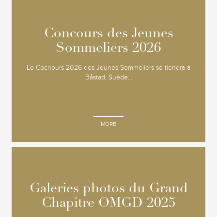
Concours des Jeunes
Concours des Jeunes
Sommeliers 2026
Sommeliers 2026
Le Cocnours 2026 des Jeunes Sommeliers se tiendra à
Båstad, Suède...
MORE
Galeries photos du Grand
Galeries photos du Grand
Chapitre OMGD 2025
Chapitre OMGD 2025