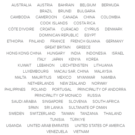
AUSTRALIA
AUSTRIA
BAHRAIN
BELGIUM
BERMUDA
BRAZIL
BRUNEI
BULGARIA
CAMBODIA
CAMEROON
CANADA
CHINA
COLOMBIA
COOK ISLANDS
COSTA RICA
CÔTE D'IVOIRE
CROATIA
CURACAO
CYPRUS
DENMARK
DOMINICAN REPUBLIC
EGYPT
ETHIOPIA
FINLAND
FRANCE
FRENCH GUIANA
GERMANY
GREAT BRITAIN
GREECE
HONG KONG CHINA
HUNGARY
INDIA
INDONESIA
ISRAEL
ITALY
JAPAN
KENYA
KOREA
KUWAIT
LEBANON
LIECHTENSTEIN
LITHUANIA
LUXEMBOURG
MACAU SAR, CHINA
MALAYSIA
MALTA
MAURITIUS
MEXICO
MYANMAR
NAMIBIA
NETHERLANDS
NEW ZEALAND
NORWAY
PHILIPPINES
POLAND
PORTUGAL
PRINCIPALITY OF ANDORRA
PRINCIPALITY OF MONACO
RUSSIA
SAUDI ARABIA
SINGAPORE
SLOVENIA
SOUTH AFRICA
SPAIN
SRI LANKA
SULTANATE OF OMAN
SWEDEN
SWITZERLAND
TAIWAN
TANZANIA
THAILAND
TUNISIA
TÜRKIYE
UGANDA
UNITED ARAB EMIRATES
UNITED STATES OF AMERICA
VENEZUELA
VIETNAM