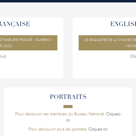
RANÇAISE
ENGLIS
ÔTISSEURS FRANCE - NUMÉRO 1
LE MAGAZINE DE LA CHAÎNE D
E 2022
- NOV
-ici
Cli
PORTRAITS
Pour découvrir les membres du Bureau National,
Cliquez-
ici
Pour découvrir plus de portraits,
Cliquez-ici