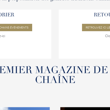
DRIER
RETOU
OCHAINS ÉVÈNEMENTS
RETROUVEZ ICI L
-ici
Cli
EMIER MAGAZINE DE
CHAÎNE