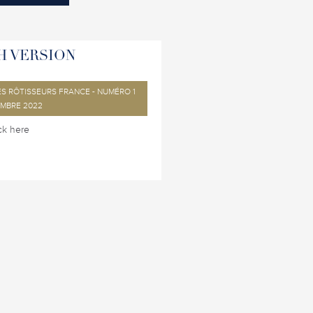
H VERSION
ES RÔTISSEURS FRANCE - NUMÉRO 1
EMBRE 2022
ck here