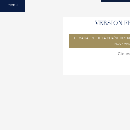
menu
VERSION F
LE MAGAZINE DE LA CHAÎNE DES R
- NOVEMBR
Cliquez