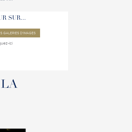
R SUR...
ES GALERIES D'IMAGES
quez-ici
 LA