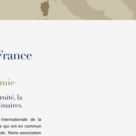
France
omie
nité, la
inaires.
nternationale de la
nés qui ont en commun
able. Notre association